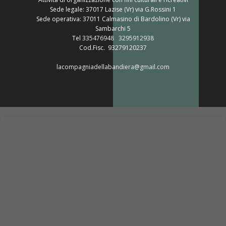
Sede legale: 37017 Lazise (Vr) via G.Rossini 1
Sede operativa: 37011 Calmasino di Bardolino (Vr) via
Sambarchi 5
Tel
335476948
3295912938
Cod.Fisc. 93279120237
lacompagniadellabandiera@gmail.com