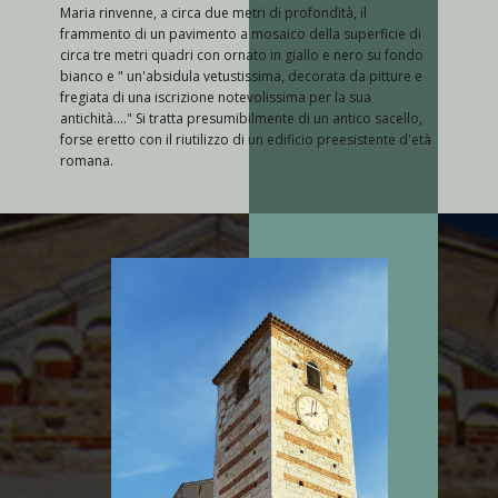
Maria rinvenne, a circa due metri di profondità, il
frammento di un pavimento a mosaico della superficie di
circa tre metri quadri con ornato in giallo e nero su fondo
bianco e " un'absidula vetustissima, decorata da pitture e
fregiata di una iscrizione notevolissima per la sua
antichità...." Si tratta presumibilmente di un antico sacello,
forse eretto con il riutilizzo di un edificio preesistente d'età
romana.