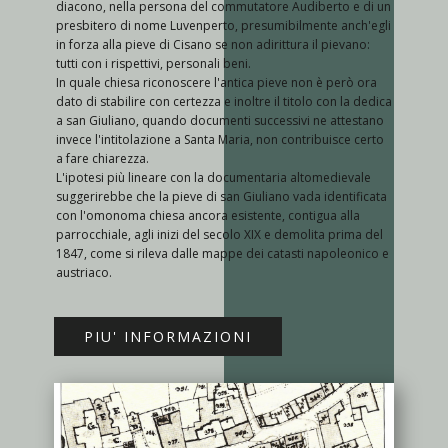
diacono, nella persona del commutatore Audiberto e di un
presbitero di nome Luvenperto, presumibilmente anch'egli
in forza alla pieve di Cisano se non adirittura il pievano:
tutti con i rispettivi, personali beni.
In quale chiesa riconoscere l'antica pieve non è però ora
dato di stabilire con certezza e inoltre il titolo con la dedica
a san Giuliano, quando documenti successivi ne attestano
invece l'intitolazione a Santa Maria, non contribuisce certo
a fare chiarezza.
L'ipotesi più lineare con la documentaria altomedievale
suggerirebbe che la pieve di san Giuliano vada identificata
con l'omonoma chiesa ancora esistente, contigua alla
parrocchiale, agli inizi del secolo XIX e demolita prima del
1847, come si rileva dalle mappe dei catasti napoleonico e
austriaco.
PIU' INFORMAZIONI