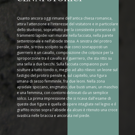
Quanto ancora oggi rimane dell'antica chiesa romanica,
attira l'attenzione e l'interesse del visitatore e in particolare
dello studioso, soprattutto per la consistente presenza di
frammenti lapidei vari murate nella facciata, nella parete
settentrionale e nell’abside stessa. A sinistra del protiro
pensile, si trova scolpito su due conci sovrapposti un
guerriero è un cavallo, composizione che colpisce per la
sproporzione tra il cavallo e il guerriero, che sta ritto su
una sella a due becchi. Sulla facciata compaiono pure
sculture a tutto tondo o, meglio ad alto rilievo: un leone sul
fastigio del protiro pensile e, sul capitello, una figura
umana di sesso femminile, fra due leoni. Nella zona
apsidale spiccano, enigmatici, due busti umani, un maschio
e una femmina, con contorni delineati da un semplice
solco. La prima impressione che si ricava dall'esame di
queste due figure è quella di opere intagliate nel legno e il
graffito inciso sopra l'abside da alcuni è ritenuto una croce
svastica nelle braccia e ancorata nel piede.