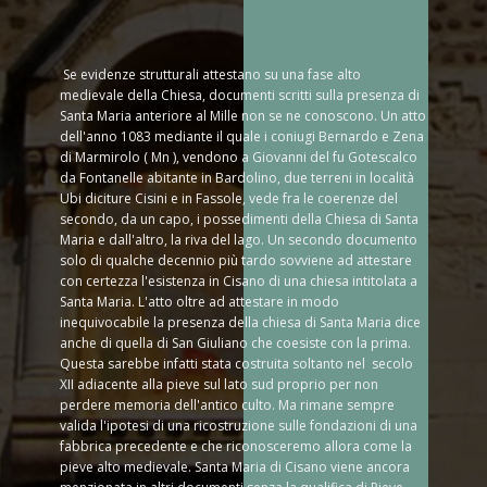
Se evidenze strutturali attestano su una fase alto
medievale della Chiesa, documenti scritti sulla presenza di
Santa Maria anteriore al Mille non se ne conoscono. Un atto
dell'anno 1083 mediante il quale i coniugi Bernardo e Zena
di Marmirolo ( Mn ), vendono a Giovanni del fu Gotescalco
da Fontanelle abitante in Bardolino, due terreni in località
Ubi diciture Cisini e in Fassole, vede fra le coerenze del
secondo, da un capo, i possedimenti della Chiesa di Santa
Maria e dall'altro, la riva del lago. Un secondo documento
solo di qualche decennio più tardo sovviene ad attestare
con certezza l'esistenza in Cisano di una chiesa intitolata a
Santa Maria. L'atto oltre ad attestare in modo
inequivocabile la presenza della chiesa di Santa Maria dice
anche di quella di San Giuliano che coesiste con la prima.
Questa sarebbe infatti stata costruita soltanto nel secolo
XII adiacente alla pieve sul lato sud proprio per non
perdere memoria dell'antico culto. Ma rimane sempre
valida l'ipotesi di una ricostruzione sulle fondazioni di una
fabbrica precedente e che riconosceremo allora come la
pieve alto medievale. Santa Maria di Cisano viene ancora