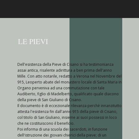
LE PIEVI
Dell'esistenza della Pieve di Cisano si ha testimonianza
assai antica, risalente adirittura a ben prima dell'anno
Mille. Con atto notarile, redatto a Verona nel Novembre del
915, Leoperto abate del monastero locale di Santa Maria in
Organo perveniva ad una commutazione con tale
Audiberto, figlio di Madelberto, qualificato quale diacono
della pieve di San Giuliano di Cisano.
Il documento è di eccezionale rilevanza perchè innanzitutto
attesta l'esistenza fin dall'anno 915 della pieve di Cisano,
col titolo di San Giuliano, insieme ai suoi possessi in loco
che ne costituiscono il beneficio.
Poi informa di una scuola dei sacerdoti, in funzione
dell'istruzione dei giovani chierici della pieve; di un